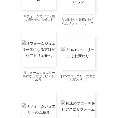
[
リフォームでパヴェ風
の華やかな指輪に
]
[
お母様から娘様に贈ら
れたリフォームリング
]
[
リフォームジュエリー
気になる方はぜひアト
[
3つのジュエリーに生ま
リエ春へ
]
れ変わり！
]