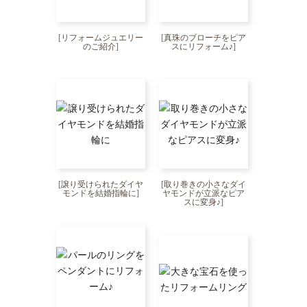
[
リフォームジュエリー
[
真珠のブローチをピア
のご紹介
]
スにリフォーム♪
]
[
譲り受けられたダイヤ
[
取り巻きの小さなダイ
モンドを結婚指輪に
]
ヤモンドが立派なピア
スに変身♪
]