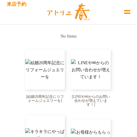
来店予約
No Items
[
結婚20周年記念にリフ
[
LINEや✉からのお問い
ォームジュエリーを
]
合わせが増えていま
す！
]