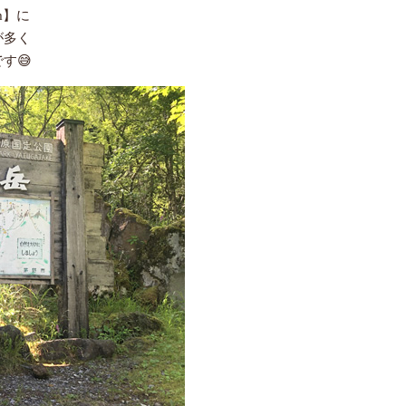
m】に
が多く
す😅