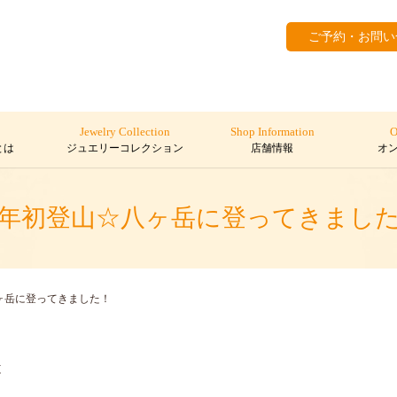
ご予約・お問い
Jewelry Collection
Shop Information
O
とは
ジュエリーコレクション
店舗情報
オ
年初登山☆八ヶ岳に登ってきまし
ヶ岳に登ってきました！
と