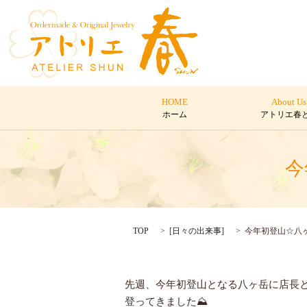
HOME
About Us
ホーム
アトリエ春
今
TOP
[
日々の出来事
]
今年初登山☆八
先週、今年初登山となる八ヶ岳に店長
登ってきました⛰