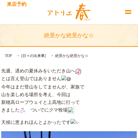
来店予約
絶景かな絶景かな☆
TOP
[
日々の出来事
]
絶景かな絶景かな☆
先週、遅めの夏休みをいただき山へ
とは言え登山ではありません
今年はまだ登山をしてませんが、家族で
山を楽しめる場所を考え、今回は
新穂高ロープウェイと上高地に行って
きました
ついでにクマ牧場
天候に恵まれほんとよかったです