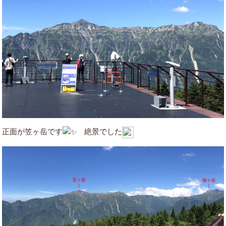
正面が笠ヶ岳です
絶景でした