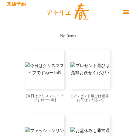
来店予約
No Items
[
今日はクリスマスイブ
[
プレゼント選びは是非
ですねー✨🎁
]
お任せください
]