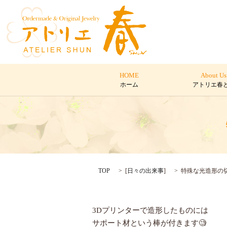
HOME
About Us
ホーム
アトリエ春
TOP
[
日々の出来事
]
特殊な光造形の
3Dプリンターで造形したものには
サポート材という棒が付きます🧐