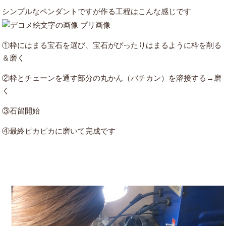
シンプルなペンダントですが作る工程はこんな感じです
①枠にはまる宝石を選び、宝石がぴったりはまるように枠を削る
＆磨く
②枠とチェーンを通す部分の丸かん（バチカン）を溶接する→磨
く
③石留開始
④最終ピカピカに磨いて完成です