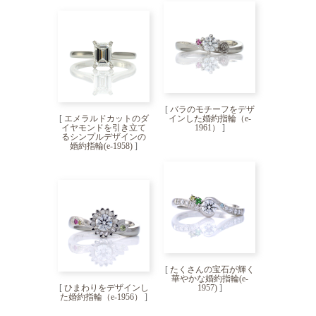
[
バラのモチーフをデザ
[
エメラルドカットのダ
インした婚約指輪（e-
イヤモンドを引き立て
1961）
]
るシンプルデザインの
婚約指輪(e-1958)
]
[
たくさんの宝石が輝く
華やかな婚約指輪(e-
[
ひまわりをデザインし
1957)
]
た婚約指輪（e-1956）
]