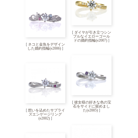
[
ダイヤが引き立つシン
プルなイエローゴール
ドの婚約指輪(e2007)
]
[
ネコと金魚をデザイン
した婚約指輪(e2006)
]
[
彼女様の好きな色の宝
石をサイドに留めまし
[
想いを込めたサプライ
た(e2005)
]
ズエンゲージリング
(e2002)
]