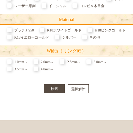
レーザー彫刻
イニシャル
コンビ＆木目金
Material
プラチナ950
K18ホワイトゴールド
K18ピンクゴールド
K18イエローゴールド
シルバー
その他
Width（リング幅）
1.0mm～
2.0mm～
2.5mm～
3.0mm～
3.5mm～
4.0mm～