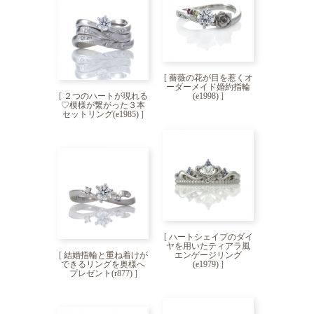
[
薔薇の花が目を惹くオ
ーダーメイド婚約指輪
[
２つのハートが現れる
(e1998)
]
♡模様が繋がった３本
セットリング(e1985)
]
[
ハートシェイプのダイ
ヤを用いたティアラ風
[
結婚指輪と重ね着けが
エンゲージリング
できるリングを奥様へ
(e1979)
]
プレゼント(r877)
]