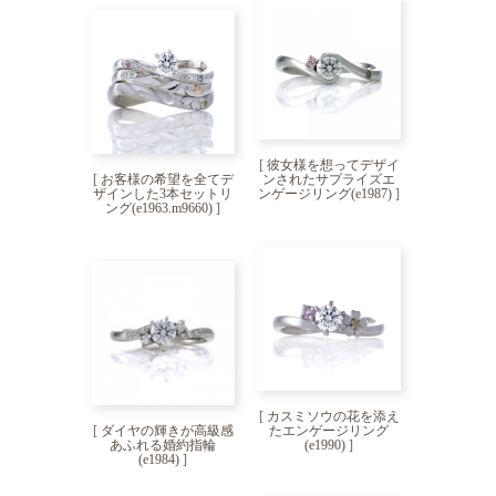
[
彼女様を想ってデザイ
[
お客様の希望を全てデ
ンされたサプライズエ
ザインした3本セットリ
ンゲージリング(e1987)
]
ング(e1963.m9660)
]
[
カスミソウの花を添え
[
ダイヤの輝きが高級感
たエンゲージリング
あふれる婚約指輪
(e1990)
]
(e1984)
]