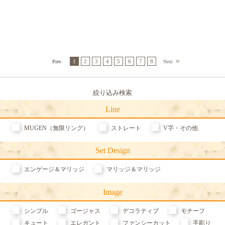
1
2
3
4
5
6
7
8
Prev
Next
Line
MUGEN（無限リング）
ストレート
V字・その他
Set Design
エンゲージ＆マリッジ
マリッジ＆マリッジ
Image
シンプル
ゴージャス
デコラティブ
モチーフ
キュート
エレガント
ファンシーカット
手彫り