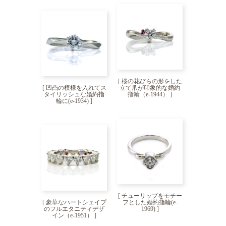
[
桜の花びらの形をした
[
凹凸の模様を入れてス
立て爪が印象的な婚約
タイリッシュな婚約指
指輪（e-1944）
]
輪に(e-1934)
]
[
チューリップをモチー
[
豪華なハートシェイプ
フとした婚約指輪(e-
のフルエタニティデザ
1969)
]
イン（e-1951）
]