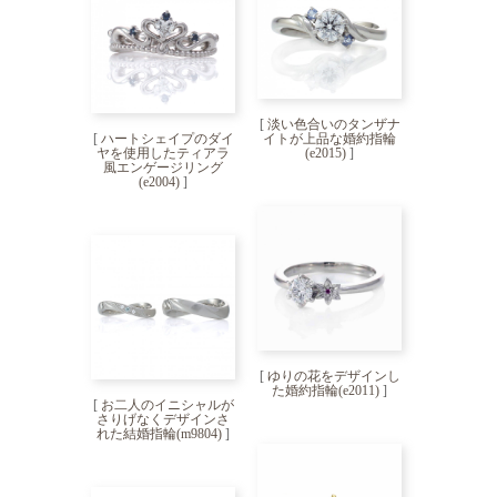
[
淡い色合いのタンザナ
[
ハートシェイプのダイ
イトが上品な婚約指輪
ヤを使用したティアラ
(e2015)
]
風エンゲージリング
(e2004)
]
[
ゆりの花をデザインし
た婚約指輪(e2011)
]
[
お二人のイニシャルが
さりげなくデザインさ
れた結婚指輪(m9804)
]