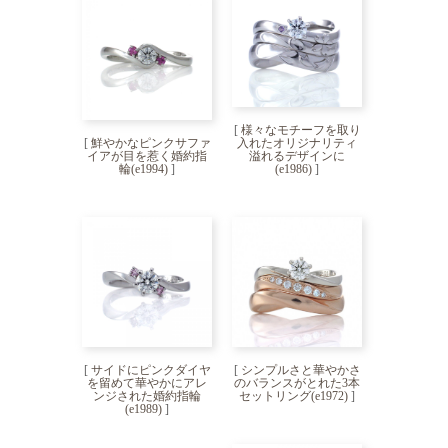
[
様々なモチーフを取り
[
鮮やかなピンクサファ
入れたオリジナリティ
イアが目を惹く婚約指
溢れるデザインに
輪(e1994)
]
(e1986)
]
[
サイドにピンクダイヤ
[
シンプルさと華やかさ
を留めて華やかにアレ
のバランスがとれた3本
ンジされた婚約指輪
セットリング(e1972)
]
(e1989)
]