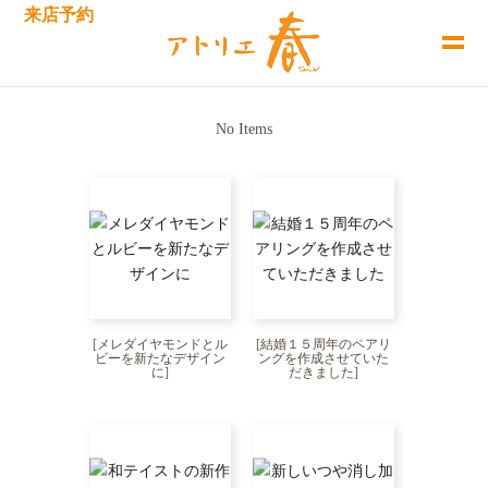
来店予約
No Items
[
メレダイヤモンドとル
[
結婚１５周年のペアリ
ビーを新たなデザイン
ングを作成させていた
に
]
だきました
]