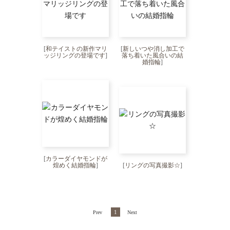
[
和テイストの新作マリ
[
新しいつや消し加工で
ッジリングの登場です
]
落ち着いた風合いの結
婚指輪
]
[
カラーダイヤモンドが
煌めく結婚指輪
]
[
リングの写真撮影☆
]
1
Prev
Next