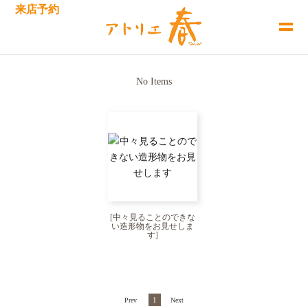
来店予約
No Items
[
中々見ることのできな
い造形物をお見せしま
す
]
1
Prev
Next