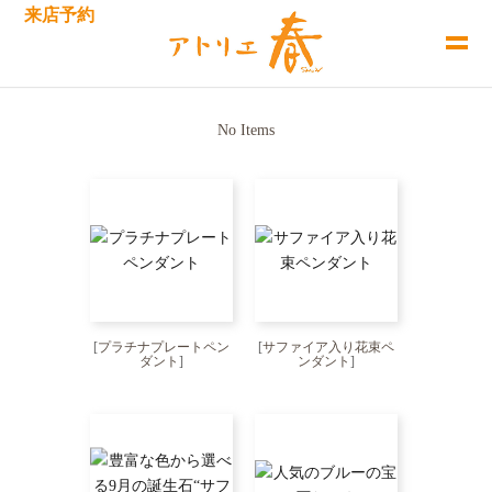
来店予約
No Items
[
プラチナプレートペン
[
サファイア入り花束ペ
ダント
]
ンダント
]