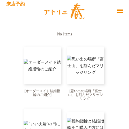
来店予約
No Items
[
オーダーメイド結婚指
[
思い出の場所「富士
輪のご紹介
]
山」を刻んだマリッジ
リング
]