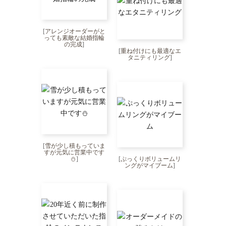
[
アレンジオーダーがと
っても素敵な結婚指輪
の完成
]
[
重ね付けにも最適なエ
タニティリング
]
[
雪が少し積もっていま
すが元気に営業中です
⛄
]
[
ぷっくりボリュームリ
ングがマイブーム
]