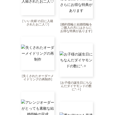
[
¨いい夫婦¨の日に入籍
されたお二人♡
]
[
婚約指輪と結婚指輪を
ご購入の方にはさらに
お得な特典があります
]
[
失くされたオーダーメ
イドリングの再制作
]
[
お子様の誕生日にちな
んだダイヤモンドの数
に°˖✧
]