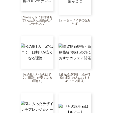
[
20年近く前に制作させ
ていただいた指輪のメ
[
オーダーメイドの強み
ンテナンス
]
とは
]
[
私の欲しいものは早
[
滋賀結婚指輪・婚約指
く、日割りが安くなる
輪お探しの方におすす
理論！
]
めフェア開催
]