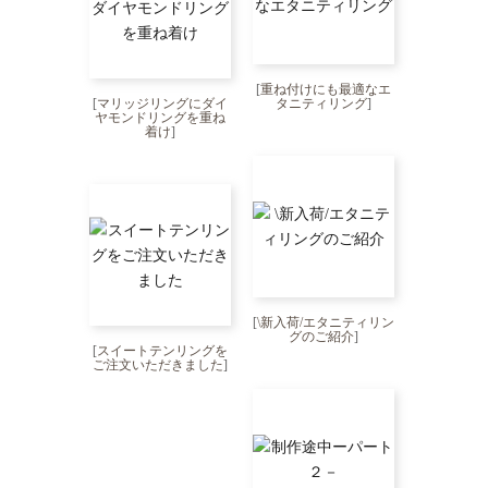
[
重ね付けにも最適なエ
[
マリッジリングにダイ
タニティリング
]
ヤモンドリングを重ね
着け
]
[
\新入荷/エタニティリン
グのご紹介
]
[
スイートテンリングを
ご注文いただきました
]