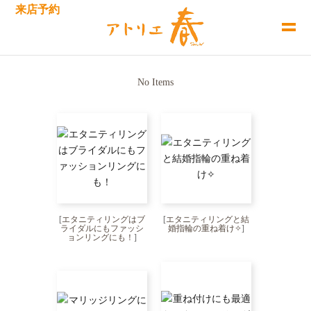
来店予約
No Items
[
エタニティリングはブ
[
エタニティリングと結
ライダルにもファッシ
婚指輪の重ね着け✧
]
ョンリングにも！
]