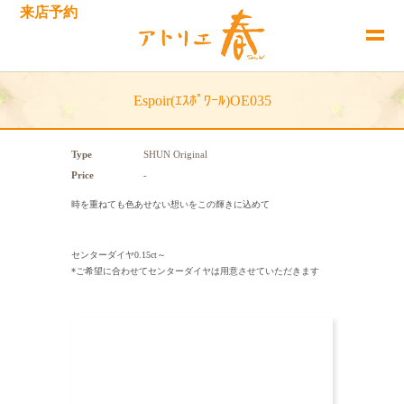
来店予約
Espoir(ｴｽﾎﾟﾜｰﾙ)OE035
Type
SHUN Original
Price
-
時を重ねても色あせない想いをこの輝きに込めて
センターダイヤ0.15ct～
*ご希望に合わせてセンターダイヤは用意させていただきます