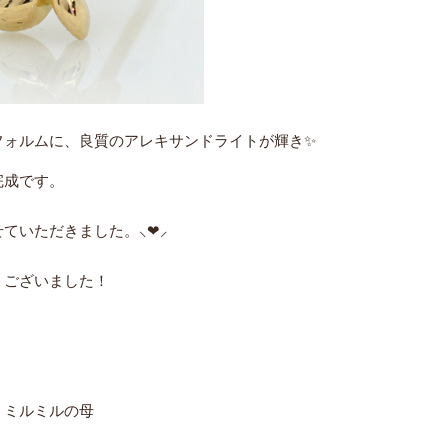
フォルムに、良質のアレキサンドライトが輝き
✨
完成です。
せていただきました。
⸜❤︎⸝
うございました！
の母