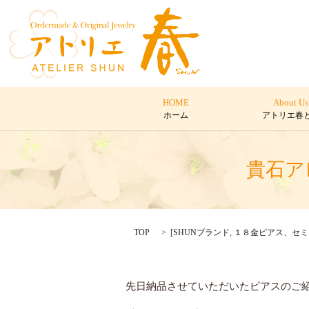
HOME
About Us
ホーム
アトリエ春
貴石ア
TOP
[
SHUNブランド
,
１８金ピアス、セミ
先日納品させていただいたピアスのご