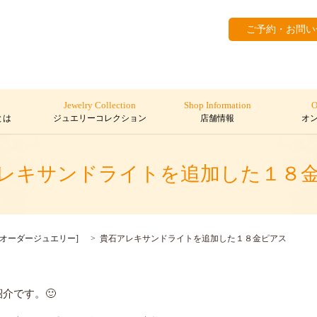
ご予約・お問い
Jewelry Collection
Shop Information
O
とは
ジュエリーコレクション
店舗情報
オ
レキサンドライトを追加した１８
オーダージュエリー
]
貴石アレキサンドライトを追加した１８金ピアス
紹介です。
🙂