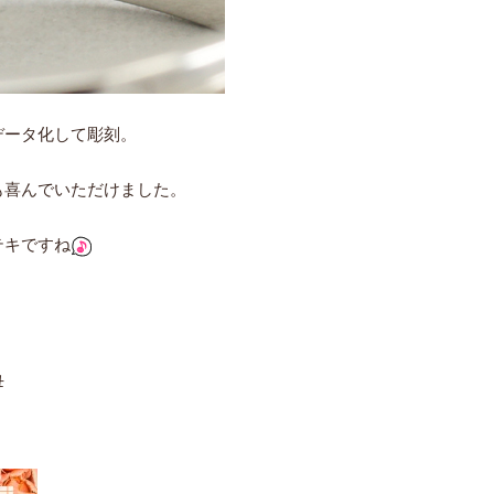
データ化して彫刻。
も喜んでいただけました。
テキですね
母