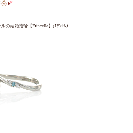
た
指輪【Etincelle】(ｴﾀﾝｾﾙ）