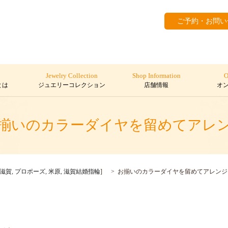
ご予約・お問い
Jewelry Collection
Shop Information
O
とは
ジュエリーコレクション
店舗情報
オ
揃いのカラーダイヤを留めてアレ
滋賀
,
プロポーズ
,
米原
,
滋賀結婚指輪
]
お揃いのカラーダイヤを留めてアレンジ