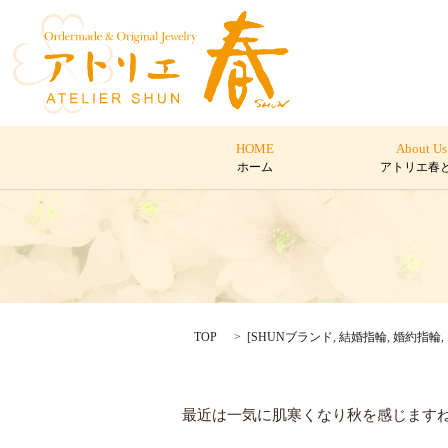
HOME
About Us
ホーム
アトリエ春
TOP
[
SHUNブランド
,
結婚指輪
,
婚約指輪
,
最近は一気に肌寒くなり秋を感じますね