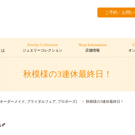
ご予約・お問い
Jewelry Collection
Shop Information
O
とは
ジュエリーコレクション
店舗情報
オ
秋模様の3連休最終日！
オーダーメイド
,
ブライダルフェア
,
プロポーズ
]
秋模様の3連休最終日！
🍂