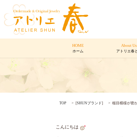
HOME
About Us
ホーム
アトリエ春
TOP
[
SHUNブランド
]
槌目模様が密
こんにちは