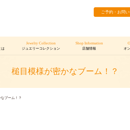
ご予約・お問い
Jewelry Collection
Shop Information
O
とは
ジュエリーコレクション
店舗情報
オ
槌目模様が密かなブーム！？
かなブーム！？