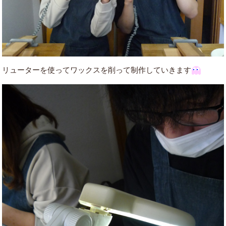
リューターを使ってワックスを削って制作していきます