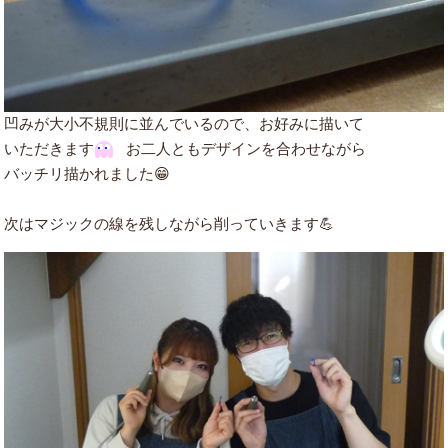
凹みが大小不規則に並んでいるので、お好みに描いて
いただきます
お二人ともデザインを合わせながら
バッチリ描かれました😁
次はマジックの線を残しながら削っていきます💪