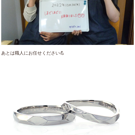
あとは職人にお任せください💪