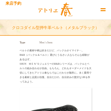
来店予約
クロコダイル型押牛革ベルト（メタルブラック）
Type
Men´s Item
ベルトの素材や柄は好きだけど、バックルがイマイチ‥。
B&B（バックル＆ベルト）選びにうるさい人ならそんな経験が
あるはず。
SHUN ＭＥＮ’ＳジュエリーのB&Bシリーズは、バックルとベ
ルトの組み合わせが自由。もちろん、どれもオーダーメイドを大
切にしてきたアトリエ春ならではこだわりが随所に。永く愛用で
きる素材と品質が自慢。自分だけの、自分好みの贅沢な1本を作
ってみよう。