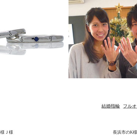
結婚指輪
フルオ
Ｙ様Ｊ様
長浜市のK