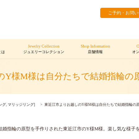
ご予約・お問い
Jewelry Collection
Shop Information
O
とは
ジュエリーコレクション
店舗情報
オ
のY様M様は自分たちで結婚指輪の
ング
,
マリッジリング
]
東近江市よりお越しのY様M様は自分たちで結婚指輪の
にて、結婚指輪の原型を手作りされた東近江市のY様M様。楽し気な様