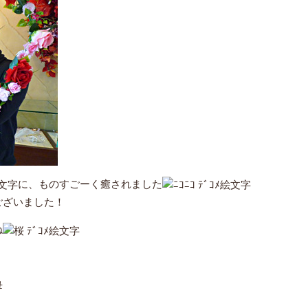
に、ものすごーく癒されました
ございました！
ね
母