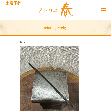
来店予約
reform-jewelry
Type