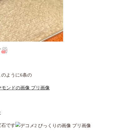
す
のように6条の
は
宝石です