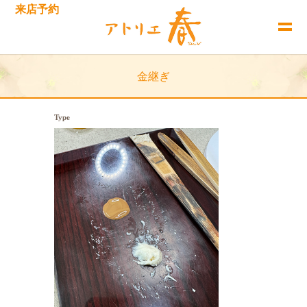
来店予約
金継ぎ
Type