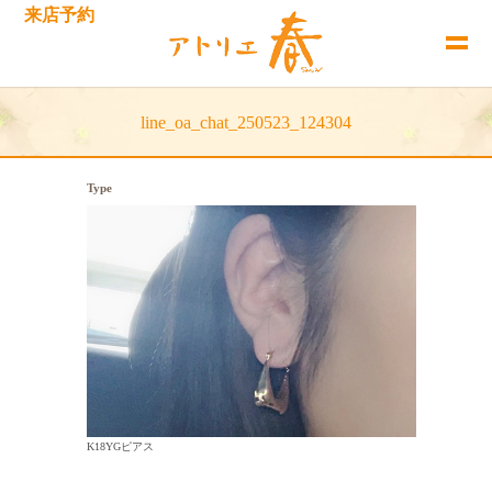
来店予約
line_oa_chat_250523_124304
Type
K18YGピアス