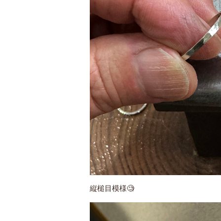
縦槌目模様🧐