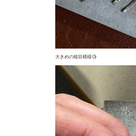
大きめの槌目模様🧐