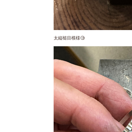
太縦槌目模様🧐