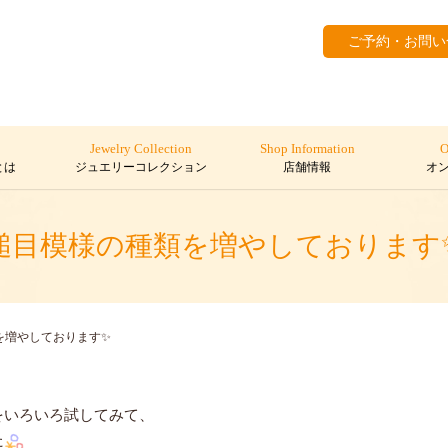
ご予約・お問い
Jewelry Collection
Shop Information
O
とは
ジュエリーコレクション
店舗情報
オ
槌目模様の種類を増やしております
を増やしております✨
をいろいろ試してみて、
た