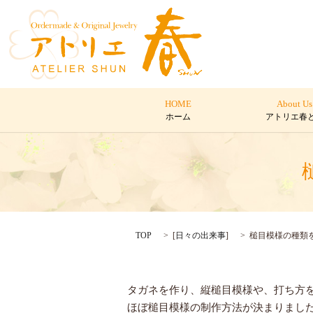
HOME
About Us
ホーム
アトリエ春
TOP
[
日々の出来事
]
槌目模様の種類
タガネを作り、縦槌目模様や、打ち方
ほぼ槌目模様の制作方法が決まりまし