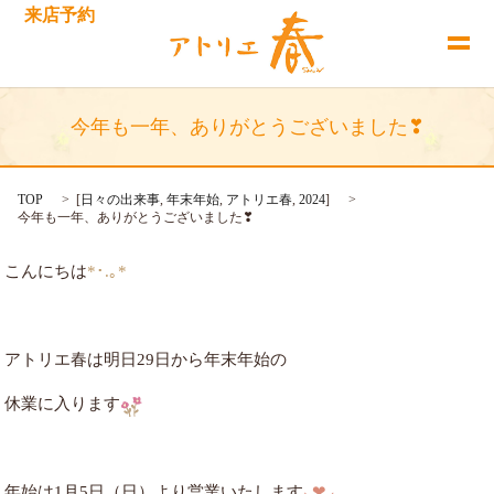
来店予約
今年も一年、ありがとうございました❣︎
TOP
[
日々の出来事
,
年末年始
,
アトリエ春
,
2024
]
今年も一年、ありがとうございました❣︎
こんにちは
*･.｡*
アトリエ春は明日29日から年末年始の
休業に入ります
年始は1月5日（日）より営業いたします
⸜❤︎⸝