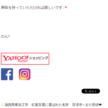
興味を持っていただければ嬉しいです
⸜❤︎⸝
のん*
滋賀県東近江市 紅葉百選に選ばれた名所 百済寺✨まだ見頃🍁